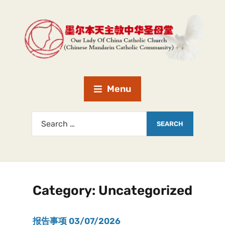
Menu
Category:
Uncategorized
报告事项 03/07/2026