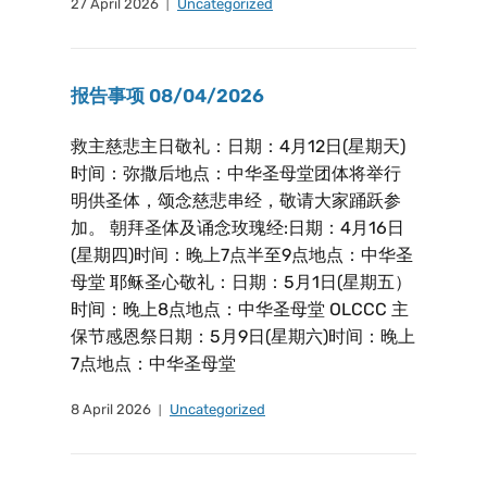
27 April 2026
Uncategorized
报告事项 08/04/2026
救主慈悲主日敬礼：日期：4月12日(星期天)
时间：弥撒后地点：中华圣母堂团体将举行
明供圣体，颂念慈悲串经，敬请大家踊跃参
加。 朝拜圣体及诵念玫瑰经:日期：4月16日
(星期四)时间：晚上7点半至9点地点：中华圣
母堂 耶稣圣心敬礼：日期：5月1日(星期五）
时间：晚上8点地点：中华圣母堂 OLCCC 主
保节感恩祭日期：5月9日(星期六)时间：晚上
7点地点：中华圣母堂
8 April 2026
Uncategorized