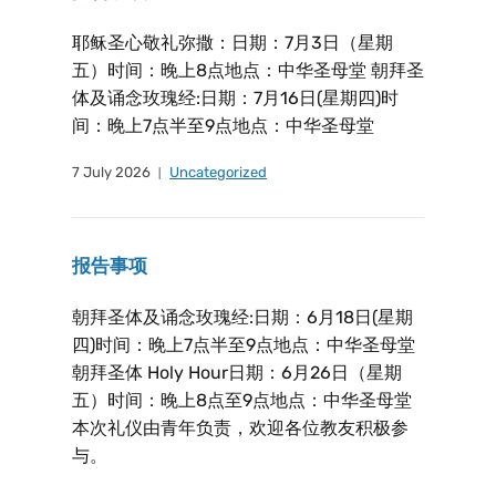
耶稣圣心敬礼弥撒：日期：7月3日（星期
五）时间：晚上8点地点：中华圣母堂 朝拜圣
体及诵念玫瑰经:日期：7月16日(星期四)时
间：晚上7点半至9点地点：中华圣母堂
7 July 2026
Uncategorized
报告事项
朝拜圣体及诵念玫瑰经:日期：6月18日(星期
四)时间：晚上7点半至9点地点：中华圣母堂
朝拜圣体 Holy Hour日期：6月26日（星期
五）时间：晚上8点至9点地点：中华圣母堂
本次礼仪由青年负责，欢迎各位教友积极参
与。